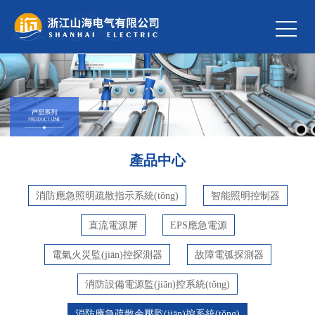
產品中心
消防應急照明疏散指示系統(tǒng)
智能照明控制器
直流電源屏
EPS應急電源
電氣火災監(jiān)控探測器
故障電弧探測器
消防設備電源監(jiān)控系統(tǒng)
消防應急疏散余壓監(jiān)控系統(tǒng)